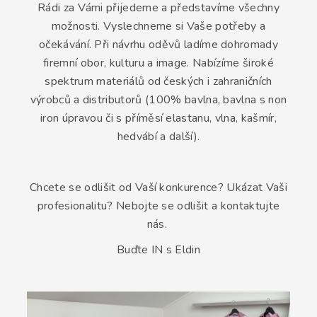
PŘIHLÁSIT
Rádi za Vámi přijedeme a představíme všechny
SE
možnosti. Vyslechneme si Vaše potřeby a
očekávání. Při návrhu oděvů ladíme dohromady
firemní obor, kulturu a image. Nabízíme široké
Registrace
Zapomněl/a
spektrum materiálů od českých i zahraničních
jsme heslo
výrobců a distributorů (100% bavlna, bavlna s non
iron úpravou či s příměsí elastanu, vlna, kašmír,
hedvábí a další).
Chcete se odlišit od Vaší konkurence? Ukázat Vaši
profesionalitu? Nebojte se odlišit a kontaktujte
nás.
Buďte IN s Eldin