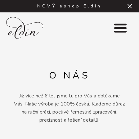
NOVÝ eshop Eldin
DO OBCHODU
HLÁŠENÍ
O NÁS
E-
mail
Již více než 6 let jsme tu pro Vás a oblékame
Vás. Naše výroba je 100% česká. Klademe důraz
Heslo
na ruční práci, poctivé řemeslné zpracování,
preciznost a řešení detailů.