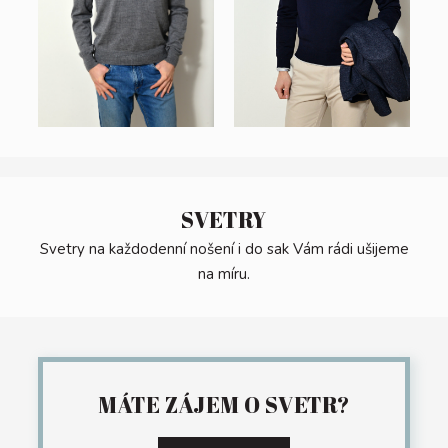
PŘIHLÁSIT
SE
Registrace
Zapomněl/a
jsme heslo
SVETRY
Svetry na každodenní nošení i do sak Vám rádi ušijeme
na míru.
MÁTE ZÁJEM O SVETR?