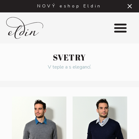
NOVÝ eshop Eldin
DO OBCHODU
SVETRY
HLÁŠENÍ
V teple a s elegancí.
E-
mail
Heslo