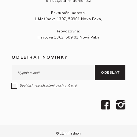
office@eldin-fashion.cz
Fakturační adresa:
L.Mašínové 1397, 50901 Nová Paka,
Provozovna:
Havlova 1363, 509 01 Nová Paka
ODEBÍRAT NOVINKY
ODESLAT
Souhlasím se
zásadami o ochraně
o. ú.
© Eldin Fashion