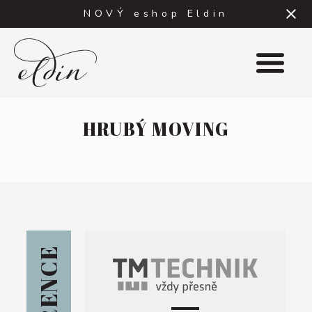
NOVÝ eshop Eldin
DO OBCHODU
HRUBÝ MOVING
HLÁŠENÍ
E-
mail
Heslo