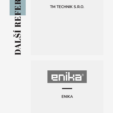
DALŠÍ REFERENCE
PŘIHLÁSIT
SE
TM TECHNIK S.R.O.
Registrace
Zapomněl/a
jsme heslo
ENIKA